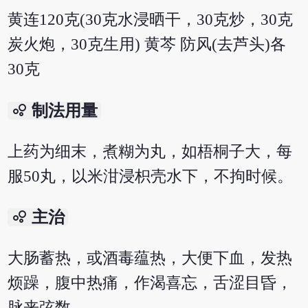
黄连120克(30克水浸晒干，30克炒，30克
炭火炮，30克生用) 黄芩 防风(去芦头)各
30克
bubble_chart
制法用量
上药为细末，煮糊为丸，如梧桐子大，每
服50丸，以米泔浸枳壳水下，不拘时候。
bubble_chart
主治
大肠蓄热，或酒毒蕴热，大便下血，发热
烦躁，腹中热痛，作渴喜忘，舌涩目昏，
脉来弦数。