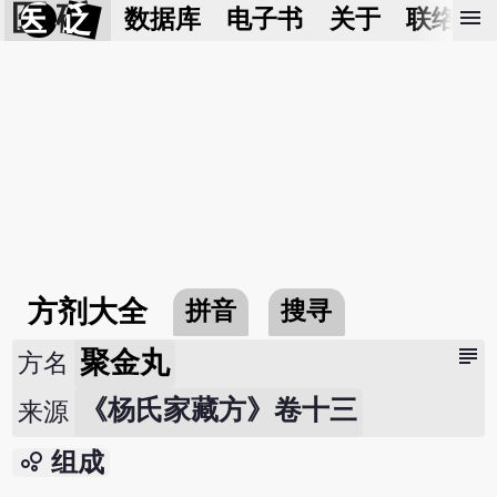
医 砭
menu
数据库
电子书
关于
联络我
方剂大全
拼音
搜寻
subject
聚金丸
方名
《杨氏家藏方》卷十三
来源
bubble_chart
组成