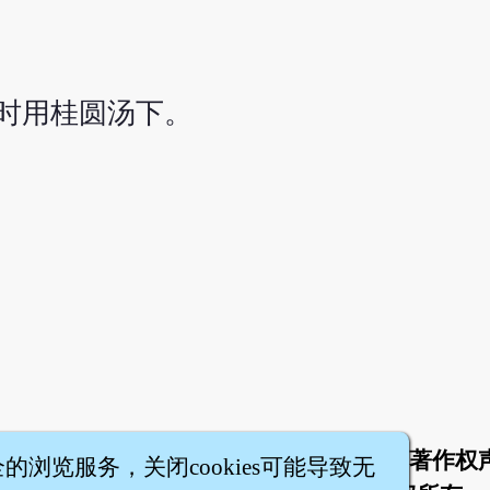
时用桂圆汤下。
于
联络我们
服务条款
隐私权条款
著作权
|
|
|
|
全的浏览服务，关闭cookies可能导致无