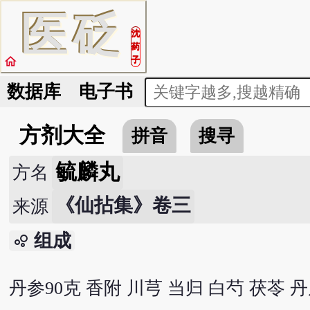
医
砭
沈
药
home
子
数据库
电子书
方剂大全
拼音
搜寻
毓麟丸
方名
《仙拈集》卷三
来源
组成
bubble_chart
丹参90克 香附 川芎 当归 白芍 茯苓 