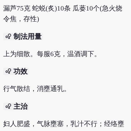
漏芦75克 蛇蜕(炙)10条 瓜蒌10个(急火烧
令焦，存性)
bubble_chart
制法用量
上为细散。每服6克，温酒调下。
bubble_chart
功效
行气散结，消壅通乳。
bubble_chart
主治
妇人肥盛，气脉壅塞，乳汁不行；经络壅