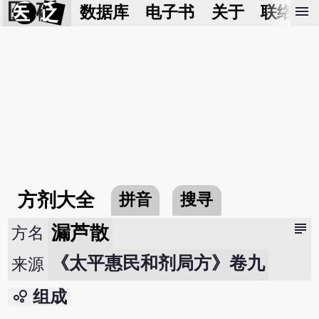
医 砭
menu
数据库
电子书
关于
联络我
方剂大全
拼音
搜寻
subject
漏芦散
方名
《太平惠民和剂局方》卷九
来源
bubble_chart
组成