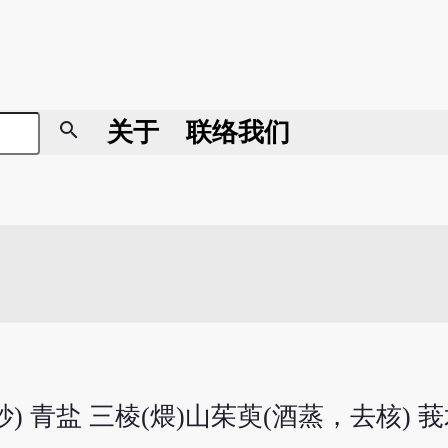
search
关于
联络我们
) 青盐 三棱(煨)山茱萸(酒蒸，去核) 莪