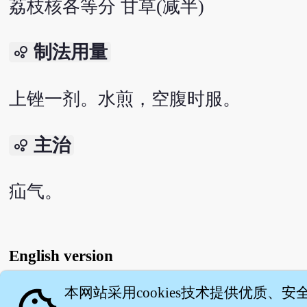
荔枝核各等分 甘草(减半)
制法用量
bubble_chart
上锉一剂。水煎，空腹时服。
主治
bubble_chart
疝气。
English version
本网站采用cookies技术提供优质、安