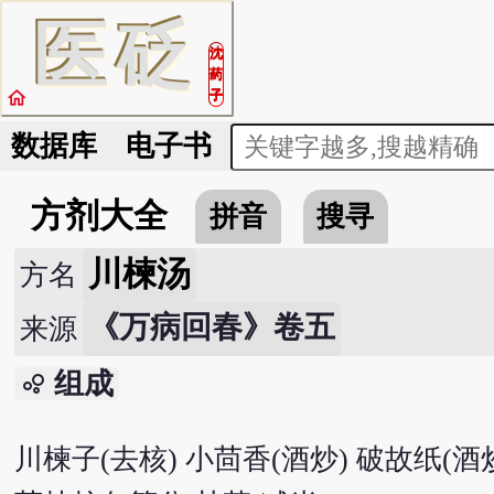
医
砭
沈
药
home
子
数据库
电子书
方剂大全
拼音
搜寻
川楝汤
方名
《万病回春》卷五
来源
组成
bubble_chart
川楝子(去核) 小茴香(酒炒) 破故纸(酒炒