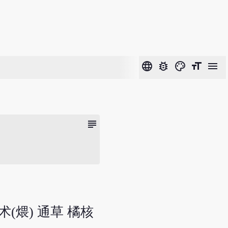
language
bug_report
color_lens
format_size
menu
subject
术(煨) 通草 橘核