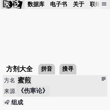
医 砭
menu
数据库
电子书
关于
联络我
方剂大全
拼音
搜寻
subject
蜜煎
方名
《伤寒论》
来源
bubble_chart
组成