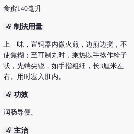
食蜜140毫升
bubble_chart
制法用量
上一味，置铜器内微火煎，边煎边搅，不
使焦糊；至可制丸时，乘热以手捻作栓子
状，先端尖锐，如手指粗细，长3厘米左
右。用时塞入肛内。
bubble_chart
功效
润肠导便。
bubble_chart
主治