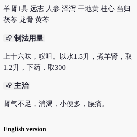
羊肾1具 远志 人参 泽泻 干地黄 桂心 当归
茯苓 龙骨 黄芩
bubble_chart
制法用量
上十六味，㕮咀。以水1.5升，煮羊肾，取
1.2升，下药，取300
bubble_chart
主治
肾气不足，消渴，小便多，腰痛。
English version