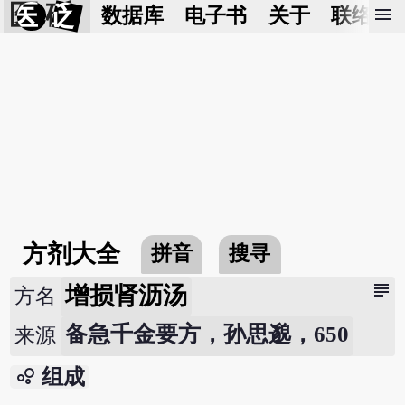
医 砭
menu
数据库
电子书
关于
联络我
方剂大全
拼音
搜寻
subject
增损肾沥汤
方名
备急千金要方，孙思邈，650
来源
bubble_chart
组成