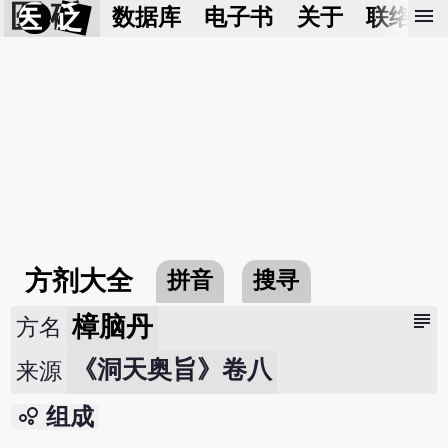
医 砭
menu
数据库
电子书
关于
联络我
方剂大全
拼音
搜寻
subject
樟脑丹
方名
《洞天奥旨》卷八
来源
bubble_chart
组成