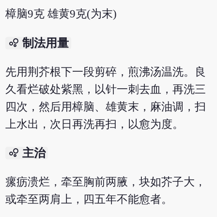
樟脑9克 雄黄9克(为末)
bubble_chart
制法用量
先用荆芥根下一段剪碎，煎沸汤温洗。良
久看烂破处紫黑，以针一刺去血，再洗三
四次，然后用樟脑、雄黄末，麻油调，扫
上水出，次日再洗再扫，以愈为度。
bubble_chart
主治
瘰疬溃烂，牵至胸前两腋，块如芥子大，
或牵至两肩上，四五年不能愈者。