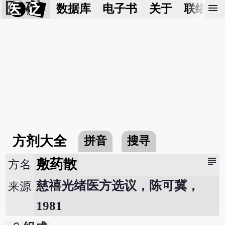
医 砭
menu
数据库
电子书
关于
联络我
方剂大全
拼音
搜寻
subject
敷药散
方名
慈禧光绪医方选议，陈可冀，
来源
1981