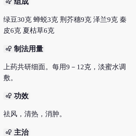
bubble_chart
组成
绿豆30克 蝉蜕3克 荆芥穗9克 泽兰9克 秦
皮6克 夏枯草6克
bubble_chart
制法用量
上药共研细面。每用9－12克，淡蜜水调
敷。
bubble_chart
功效
祛风，清热，消肿。
bubble_chart
主治