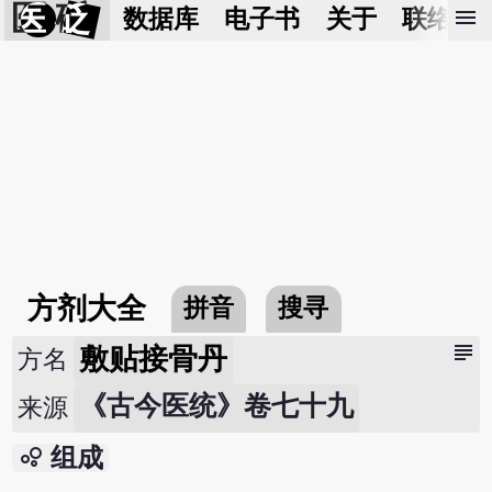
医 砭
menu
数据库
电子书
关于
联络我
方剂大全
拼音
搜寻
subject
敷贴接骨丹
方名
《古今医统》卷七十九
来源
bubble_chart
组成