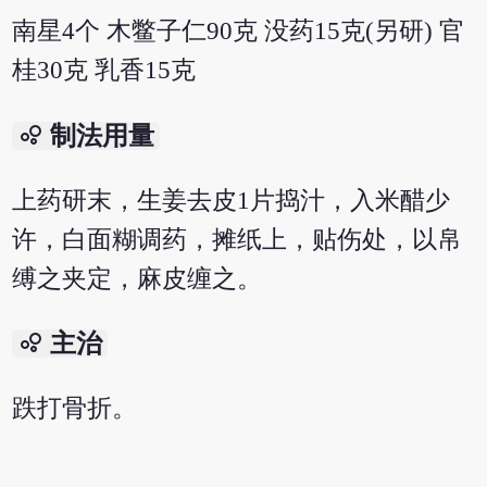
南星4个 木鳖子仁90克 没药15克(另研) 官
桂30克 乳香15克
bubble_chart
制法用量
上药研末，生姜去皮1片捣汁，入米醋少
许，白面糊调药，摊纸上，贴伤处，以帛
缚之夹定，麻皮缠之。
bubble_chart
主治
跌打骨折。