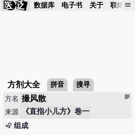
医 砭
menu
数据库
电子书
关于
联络我
方剂大全
拼音
搜寻
subject
撮风散
方名
《直指小儿方》卷一
来源
bubble_chart
组成