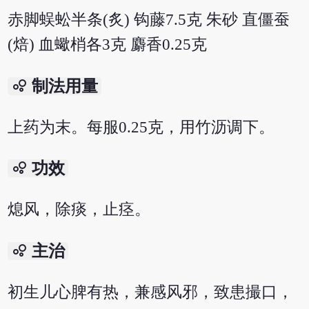
赤脚蜈蚣半条(炙) 钩藤7.5克 朱砂 直僵蚕
(焙) 血蠍梢各3克 麝香0.25克
bubble_chart
制法用量
上药为末。每服0.25克，用竹沥调下。
bubble_chart
功效
熄风，除痰，止痉。
bubble_chart
主治
初生儿心脾有热，兼感风邪，致患撮口，