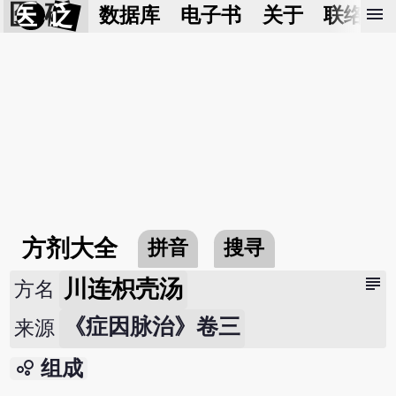
医 砭
menu
数据库
电子书
关于
联络我
方剂大全
拼音
搜寻
subject
川连枳壳汤
方名
《症因脉治》卷三
来源
bubble_chart
组成