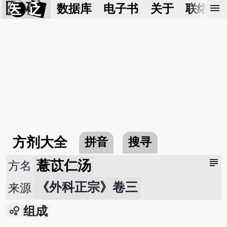
医 砭
menu
数据库
电子书
关于
联络我
方剂大全
拼音
搜寻
subject
薏苡仁汤
方名
《外科正宗》卷三
来源
bubble_chart
组成