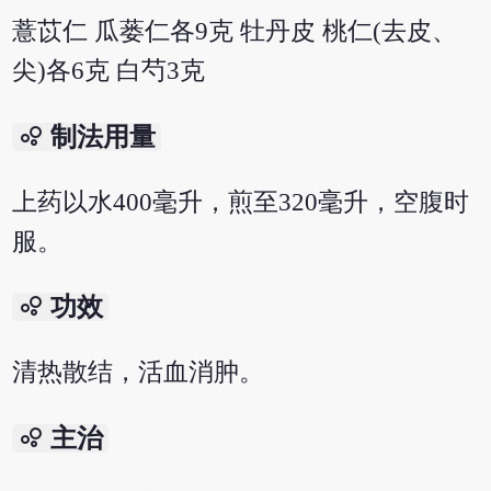
薏苡仁 瓜蒌仁各9克 牡丹皮 桃仁(去皮、
尖)各6克 白芍3克
bubble_chart
制法用量
上药以水400毫升，煎至320毫升，空腹时
服。
bubble_chart
功效
清热散结，活血消肿。
bubble_chart
主治