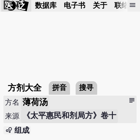
医 砭
menu
数据库
电子书
关于
联络我
方剂大全
拼音
搜寻
subject
薄荷汤
方名
《太平惠民和剂局方》卷十
来源
bubble_chart
组成