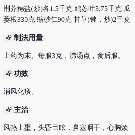
荆芥穗盐(炒)各1.5千克 鸡苏叶3.75千克 瓜
蒌根330克 缩砂仁90克 甘草(锉，炒)2千克
bubble_chart
制法用量
上药为末。每服3克，沸汤点，食后服。
bubble_chart
功效
消风化痰。
bubble_chart
主治
风热上壅，头昏目眩，鼻塞咽干，心胸烦