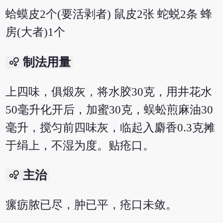
蛤蟆皮2个(要活剥者) 鼠皮2张 蛇蜕2条 蜂
房(大者)1个
bubble_chart
制法用量
上四味，俱煅灰，将水胶30克，用井花水
50毫升化开后，加蜜30克，蜈蚣煎麻油30
毫升，搅匀前四味灰，临起入麝香0.3克摊
于绢上，不湿为度。贴疮口。
bubble_chart
主治
瘰疬脓已尽，肿已平，疮口未敛。