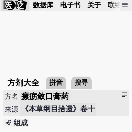
医 砭
menu
数据库
电子书
关于
联络我
方剂大全
拼音
搜寻
subject
瘰疬敛口膏药
方名
《本草纲目拾遗》卷十
来源
bubble_chart
组成