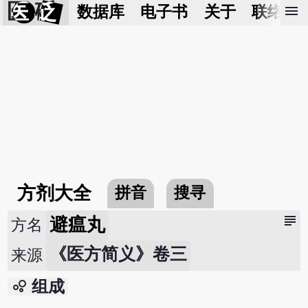
医 砭
menu
数据库
电子书
关于
联络我
方剂大全
拼音
搜寻
subject
避瘟丸
方名
《医方简义》卷三
来源
bubble_chart
组成