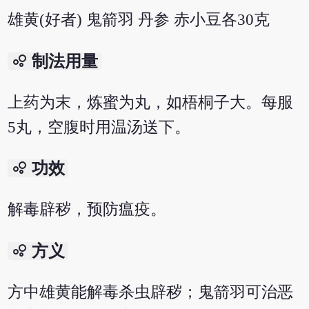
雄黄(好者) 鬼箭羽 丹参 赤小豆各30克
bubble_chart
制法用量
上药为末，炼蜜为丸，如梧桐子大。每服
5丸，空腹时用温汤送下。
bubble_chart
功效
解毒辟秽，预防瘟疫。
bubble_chart
方义
方中雄黄能解毒杀虫辟秽；鬼箭羽可治恶