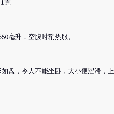
.1克
550毫升，空腹时稍热服。
形如盘，令人不能坐卧，大小便涩滞，