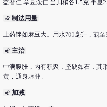
益智仁 草豆蔻仁 当归梢各1.5克 半夏2
制法用量
bubble_chart
上药锉如麻豆大。用水700毫升，煎至
主治
bubble_chart
中满腹胀，内有积聚，坚硬如石，其
黄，通身虚肿。
加减
bubble_chart