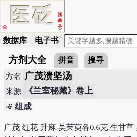
医
砭
沈
药
home
子
数据库
电子书
方剂大全
拼音
搜寻
广茂溃坚汤
方名
《兰室秘藏》卷上
来源
组成
bubble_chart
广茂 红花 升麻 吴茱萸各0.6克 生甘草 