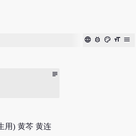
language
bug_report
color_lens
format_size
menu
subject
生用) 黄芩 黄连