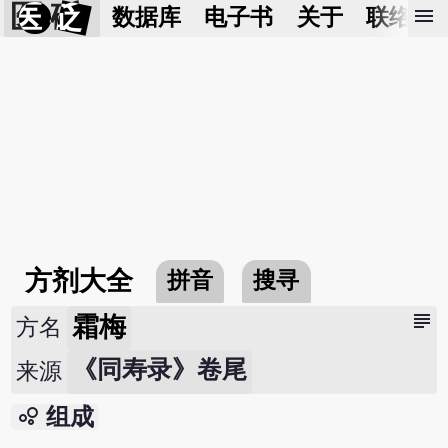
医 砭
menu
数据库
电子书
关于
联络我
方剂大全
拼音
搜寻
subject
霜梅
方名
《同寿录》卷尾
来源
bubble_chart
组成