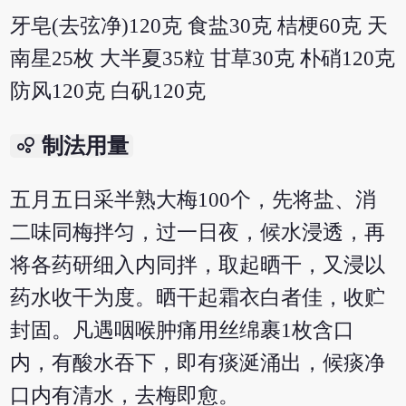
牙皂(去弦净)120克 食盐30克 桔梗60克 天
南星25枚 大半夏35粒 甘草30克 朴硝120克
防风120克 白矾120克
bubble_chart
制法用量
五月五日采半熟大梅100个，先将盐、消
二味同梅拌匀，过一日夜，候水浸透，再
将各药研细入内同拌，取起晒干，又浸以
药水收干为度。晒干起霜衣白者佳，收贮
封固。凡遇咽喉肿痛用丝绵裹1枚含口
内，有酸水吞下，即有痰涎涌出，候痰净
口内有清水，去梅即愈。