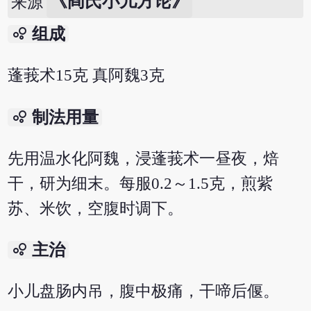
《阎氏小儿方论》
来源
bubble_chart
组成
蓬莪术15克 真阿魏3克
bubble_chart
制法用量
先用温水化阿魏，浸蓬莪术一昼夜，焙
干，研为细末。每服0.2～1.5克，煎紫
苏、米饮，空腹时调下。
bubble_chart
主治
小儿盘肠内吊，腹中极痛，干啼后偃。