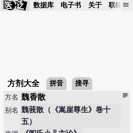
医 砭
menu
数据库
电子书
关于
联络我
方剂大全
拼音
搜寻
subject
魏香散
方名
魏莪散（《嵩崖尊生》卷十
别名
五）