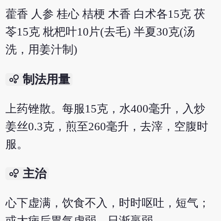
藿香 人参 桂心 桔梗 木香 白术各15克 茯
苓15克 枇杷叶10片(去毛) 半夏30克(汤
洗，用姜汁制)
bubble_chart
制法用量
上药锉散。每服15克，水400毫升，入炒
姜丝0.3克，煎至260毫升，去滓，空腹时
服。
bubble_chart
主治
心下虚满，饮食不入，时时呕吐，短气；
或大病后胃气虚弱，日渐羸弱。