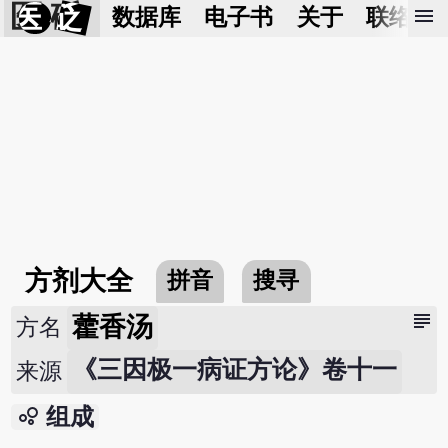
医 砭
menu
数据库
电子书
关于
联络我
方剂大全
拼音
搜寻
subject
藿香汤
方名
《三因极一病证方论》卷十一
来源
bubble_chart
组成