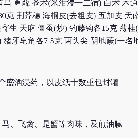
首乌 萆薢 苍术(米泔浸一二宿) 白术 木通
0克 荆芥穗 海桐皮(去粗皮) 五加皮 天南
桑寄生 天麻 僵蚕(炒) 钓藤钩各15克 薄桂
 猪牙皂角各7.5克 两头尖 阴地蕨(一名
个盛酒浸药，以皮纸十数重包封罐
、马、飞禽、是蟹等肉味，及煎油腻