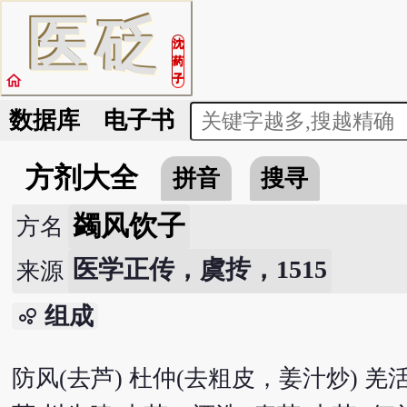
医
砭
沈
药
home
子
数据库
电子书
方剂大全
拼音
搜寻
蠲风饮子
方名
医学正传，虞抟，1515
来源
组成
bubble_chart
防风(去芦) 杜仲(去粗皮，姜汁炒) 羌