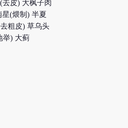
(去皮) 大枫子肉
星(煨制) 半夏
(去粗皮) 草乌头
地举) 大蓟