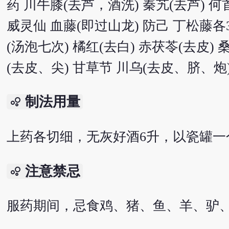
药 川牛膝(去芦，酒洗) 秦艽(去芦) 何
威灵仙 血藤(即过山龙) 防己 丁松藤各3
(汤泡七次) 橘红(去白) 赤茯苓(去皮) 
(去皮、尖) 甘草节 川乌(去皮、脐、炮)
制法用量
bubble_chart
上药各切细，无灰好酒6升，以瓷罐一
注意禁忌
bubble_chart
服药期间，忌食鸡、猪、鱼、羊、驴