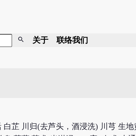
search
关于
联络我们
活 白芷 川归(去芦头，酒浸洗) 川芎 生地