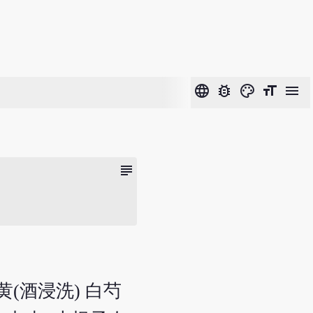
language
bug_report
color_lens
format_size
menu
subject
黄(酒浸洗) 白芍