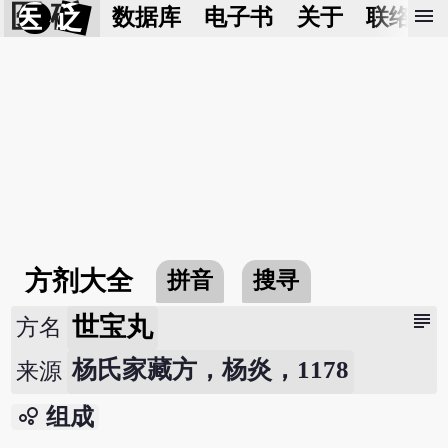
医 砭
menu
数据库
电子书
关于
联络我
方剂大全
拼音
搜寻
subject
世宝丸
方名
杨氏家藏方，杨炎，1178
来源
bubble_chart
组成