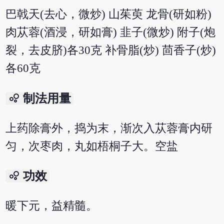
巴戟天(去心，微炒) 山茱萸 龙骨(研如粉)
肉苁蓉(酒浸，研如膏) 韭子(微炒) 附子(炮
裂，去皮脐)各30克 补骨脂(炒) 茴香子(炒)
各60克
bubble_chart
制法用量
上药除膏外，捣为末，渐次入苁蓉膏内研
匀，次枣肉，丸如梧桐子大。空盐
bubble_chart
功效
暖下元，益精髓。