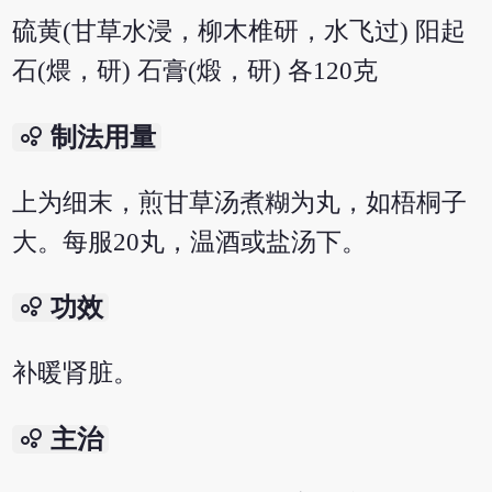
硫黄(甘草水浸，柳木椎研，水飞过) 阳起
石(煨，研) 石膏(煅，研) 各120克
bubble_chart
制法用量
上为细末，煎甘草汤煮糊为丸，如梧桐子
大。每服20丸，温酒或盐汤下。
bubble_chart
功效
补暖肾脏。
bubble_chart
主治