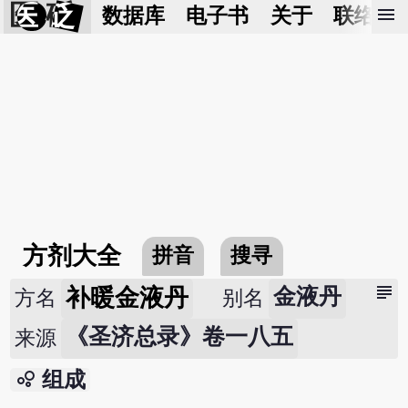
医 砭
menu
数据库
电子书
关于
联络我
方剂大全
拼音
搜寻
subject
补暖金液丹
金液丹
方名
别名
《圣济总录》卷一八五
来源
bubble_chart
组成