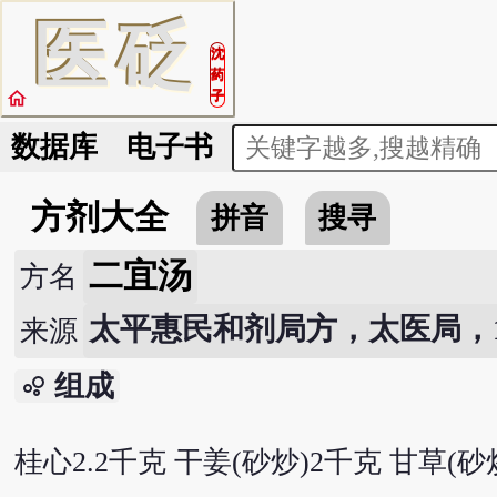
医
砭
沈
药
home
子
数据库
电子书
方剂大全
拼音
搜寻
二宜汤
方名
太平惠民和剂局方，太医局，107
来源
组成
bubble_chart
桂心2.2千克 干姜(砂炒)2千克 甘草(砂