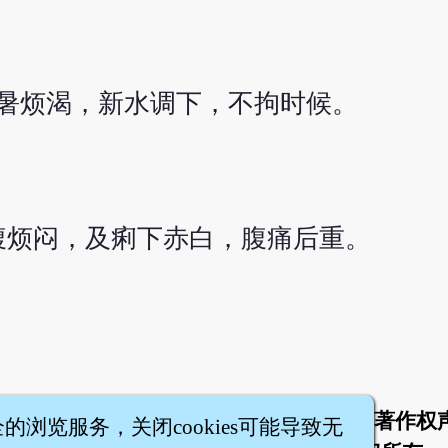
暑烦渴，新水调下，不拘时候。
腹烦闷，及痢下赤白，腹痛后重。
于
联络我们
服务条款
隐私权条款
著作权
|
|
|
|
全的浏览服务，关闭cookies可能导致无