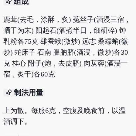
bubble_chart
组成
鹿茸(去毛，涂酥，炙) 菟丝子(酒浸三宿，
晒干为末) 阳起石(酒煮半日，细研碎) 钟
乳粉各75克 雄蚕蛾(微炒) 远志 桑螵蛸(微
炒) 蛇床子 石南 腽肭脐(酒浸，微炒)各30
克 桂心 附子(炮，去皮脐) 肉苁蓉(酒浸一
宿，炙干)各60克
bubble_chart
制法用量
上为散。每服6克，空腹及晚食前，以温
酒调下。