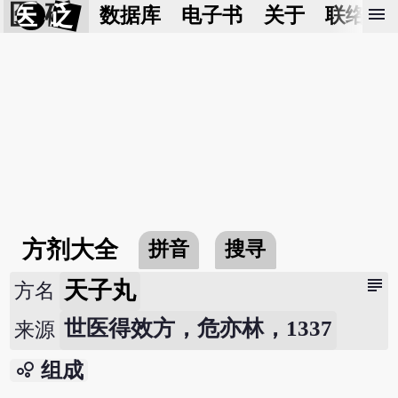
医 砭
menu
数据库
电子书
关于
联络我
方剂大全
拼音
搜寻
subject
天子丸
方名
世医得效方，危亦林，1337
来源
bubble_chart
组成