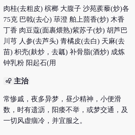
肉桂(去粗皮) 槟榔 大腹子 沙苑蒺藜(炒)各
75克 巴戟(去心) 荜澄 舶上茴香(炒) 木香
丁香 肉豆蔻(面裹煨熟)紫苏子(炒) 胡芦巴
川芎 人参(去芦头) 青橘皮(去白) 天麻(去
苗) 枳壳(麸炒，去瓤) 补骨脂(酒炒) 成炼
钟乳粉 阳起石(用
bubble_chart
主治
常惨戚，夜多异梦，昼少精神，小便滑
数，时有遗沥，阳痿不举，或梦交通，及
一切风虚痼冷，并宜服之。