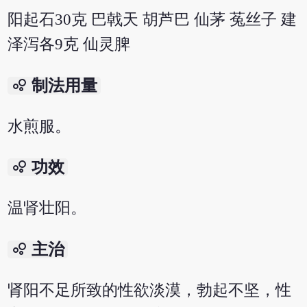
阳起石30克 巴戟天 胡芦巴 仙茅 菟丝子 建
泽泻各9克 仙灵脾
bubble_chart
制法用量
水煎服。
bubble_chart
功效
温肾壮阳。
bubble_chart
主治
肾阳不足所致的性欲淡漠，勃起不坚，性