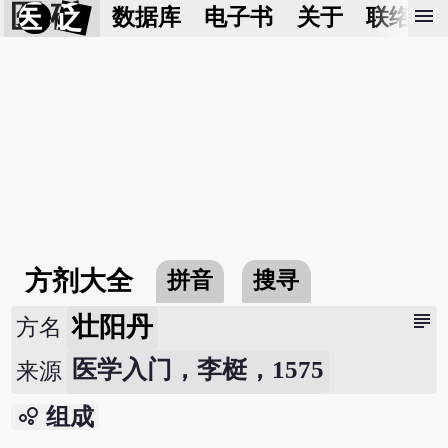
医 砭
menu
数据库
电子书
关于
联络我
方剂大全
拼音
搜寻
subject
壮阳丹
方名
医学入门，李梃，1575
来源
bubble_chart
组成