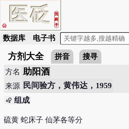
医
砭
沈
药
home
子
数据库
电子书
方剂大全
拼音
搜寻
助阳酒
方名
民间验方，黄伟达，1959
来源
组成
bubble_chart
硫黄 蛇床子 仙茅各等分