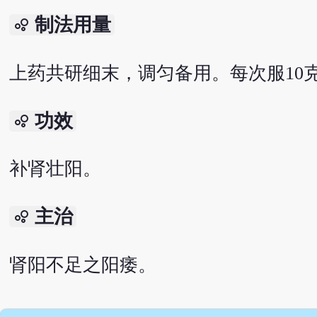
制法用量
bubble_chart
上药共研细末，调匀备用。每次服10
功效
bubble_chart
补肾壮阳。
主治
bubble_chart
肾阳不足之阳痿。