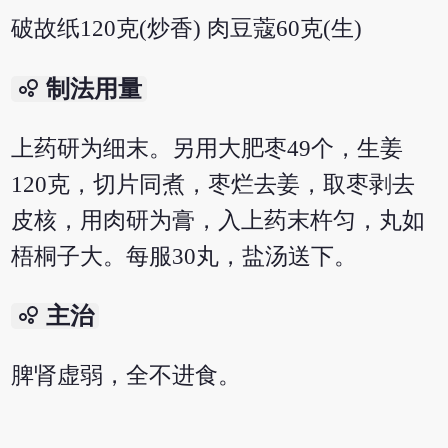
破故纸120克(炒香) 肉豆蔻60克(生)
bubble_chart
制法用量
上药研为细末。另用大肥枣49个，生姜
120克，切片同煮，枣烂去姜，取枣剥去
皮核，用肉研为膏，入上药末杵匀，丸如
梧桐子大。每服30丸，盐汤送下。
bubble_chart
主治
脾肾虚弱，全不进食。