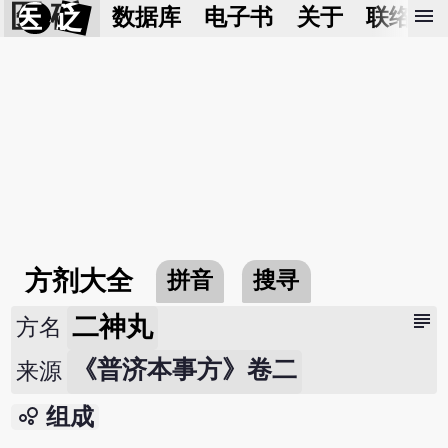
医 砭
menu
数据库
电子书
关于
联络我
方剂大全
拼音
搜寻
subject
二神丸
方名
《普济本事方》卷二
来源
bubble_chart
组成