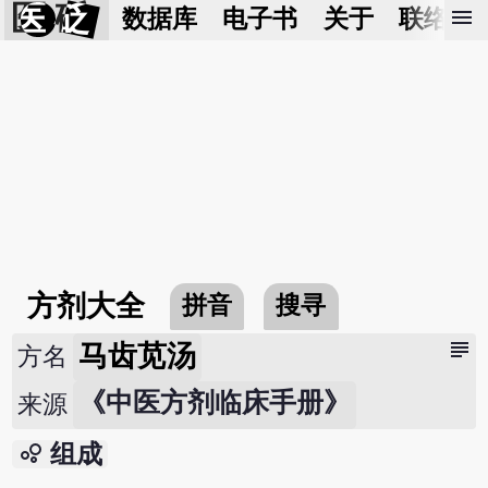
医 砭
menu
数据库
电子书
关于
联络我
方剂大全
拼音
搜寻
subject
马齿苋汤
方名
《中医方剂临床手册》
来源
bubble_chart
组成