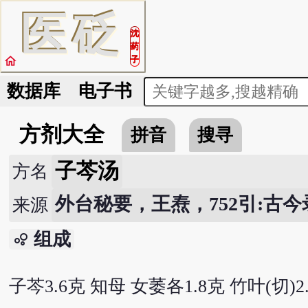
医
砭
沈
药
home
子
数据库
电子书
方剂大全
拼音
搜寻
子芩汤
方名
外台秘要，王焘，752引:古今
来源
组成
bubble_chart
子芩3.6克 知母 女萎各1.8克 竹叶(切)2