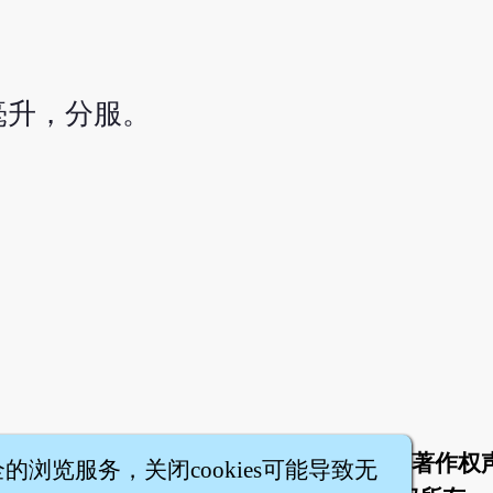
毫升，分服。
于
联络我们
服务条款
隐私权条款
著作权
|
|
|
|
全的浏览服务，关闭cookies可能导致无