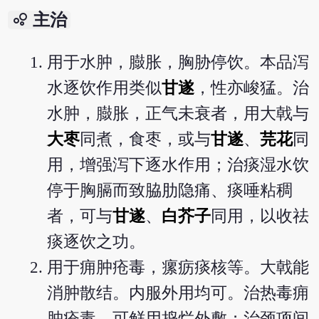
bubble_chart
主治
用于水肿，臌胀，胸胁停饮。本品泻
水逐饮作用类似
甘遂
，性亦峻猛。治
水肿，臌胀，正气未衰者，用大戟与
大枣
同煮，食枣，或与
甘遂
、
芫花
同
用，增强泻下逐水作用；治痰湿水饮
停于胸膈而致脇肋隐痛、痰唾粘稠
者，可与
甘遂
、
白芥子
同用，以收祛
痰逐饮之功。
用于痈肿疮毒，瘰疬痰核等。大戟能
消肿散结。内服外用均可。治热毒痈
肿疮毒，可鲜用捣烂外敷；治颈项间