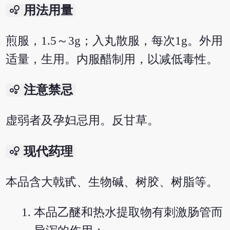
bubble_chart
用法用量
煎服，1.5～3g；入丸散服，每次1g。外用
适量，生用。内服醋制用，以减低毒性。
bubble_chart
注意禁忌
虚弱者及孕妇忌用。反甘草。
bubble_chart
现代药理
本品含大戟甙、生物碱、树胶、树脂等。
本品乙醚和热水提取物有刺激肠管而