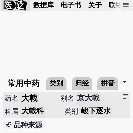
医 砭
menu
数据库
电子书
关于
联络我
arrow_drop_down
常用中药
类别
归经
拼音
subject
大戟
京大戟
药名
别名
大戟科
峻下逐水
科属
类别
bubble_chart
品种来源