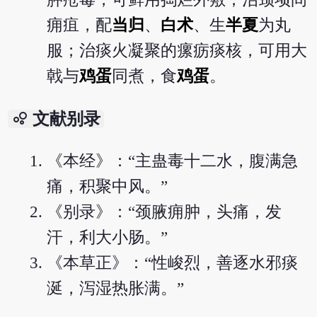
痈疽，配
当归
、
白术
、生
半夏
为丸
服；治痰火凝聚的瘰疬痰核，可用大
戟与
鸡蛋
同煮，食
鸡蛋
。
bubble_chart
文献别录
《本经》：“主蛊毒十二水，腹满急
痛，积聚中风。”
《别录》：“颈腋痈肿，头痛，发
汗，利大小肠。”
《本草正》：“性峻烈，善逐水邪痰
涎，泻湿热胀满。”