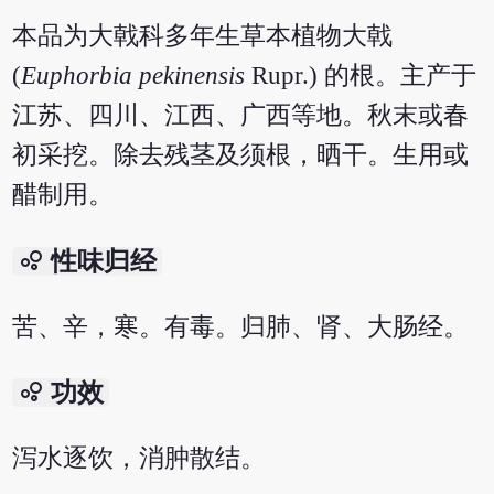
本品为大戟科多年生草本植物大戟
(
Euphorbia pekinensis
Rupr.) 的根。主产于
江苏、四川、江西、广西等地。秋末或春
初采挖。除去残茎及须根，晒干。生用或
醋制用。
bubble_chart
性味归经
苦、辛，寒。有毒。归肺、肾、大肠经。
bubble_chart
功效
泻水逐饮，消肿散结。