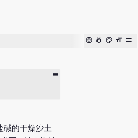
language
bug_report
color_lens
format_size
menu
subject
含盐碱的干燥沙土