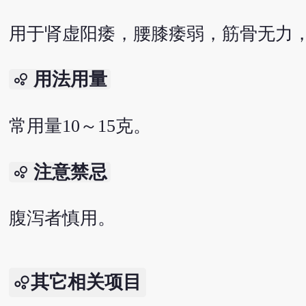
用于肾虚阳痿，腰膝痿弱，筋骨无力
用法用量
bubble_chart
常用量10～15克。
注意禁忌
bubble_chart
腹泻者慎用。
其它相关项目