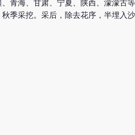
疆、青海、甘肃、宁夏、陕西、濛濛古
、秋季采挖。采后，除去花序，半埋入