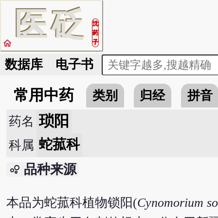
医
砭
沈
药
home
子
数据库
电子书
常用中药
类别
归经
拼音
琐阳
药名
蛇菰科
科属
品种来源
bubble_chart
本品为蛇菰科植物锁阳(
Cynomorium so