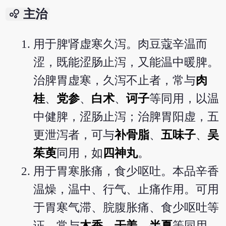
bubble_chart
主治
用于脾肾虚寒久泻。肉豆蔻辛温而
涩，既能涩肠止泻，又能温中暖脾。
治脾胃虚寒，久泻不止者，常与
肉
桂
、
党参
、
白术
、
诃子
等同用，以温
中健脾，涩肠止泻；治脾胃阳虚，五
更泄泻者，可与
补骨脂
、
五味子
、
吴
茱萸
同用，如
四神丸
。
用于胃寒胀痛，食少呕吐。本品辛香
温燥，温中、行气、止痛作用。可用
于胃寒气滞、脘腹胀痛、食少呕吐等
证。常与
木香
、
干姜
、
半夏
等同用。