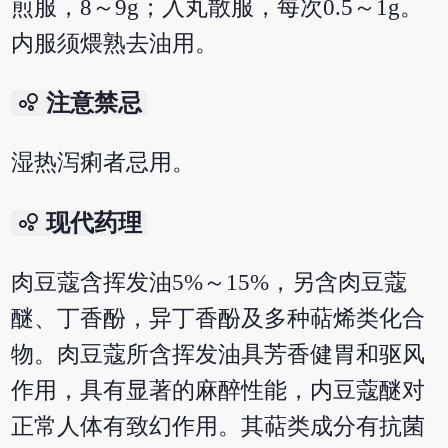
煎服，8～9g；入丸散服，每次0.5～1g。
内服须煨熟去油用。
bubble_chart
注意禁忌
湿热泻痢者忌用。
bubble_chart
现代药理
肉豆蔻含挥发油5%～15%，另含肉豆蔻
醚、丁香酚，异丁香酚及多种萜烯类化合
物。肉豆蔻所含挥发油具芳香健胃和驱风
作用，具有显著的麻醉性能，内豆蔻醚对
正常人体有致幻作用。其萜类成分有抗菌