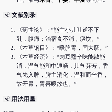
bubble_chart
文献别录
《药性论》：“能主小儿吐逆不下
乳，腹痛；治宿食不消，痰饮。”
《本草钢目》：“暖脾胃，固大肠。”
《本草经疏》：“肉豆蔻辛味能散能
消，温气能和中通畅，其气芬芳，香
气先入脾，脾主消化，温和而辛香，
故开胃，胃喜暖故也。”
bubble_chart
用法用量