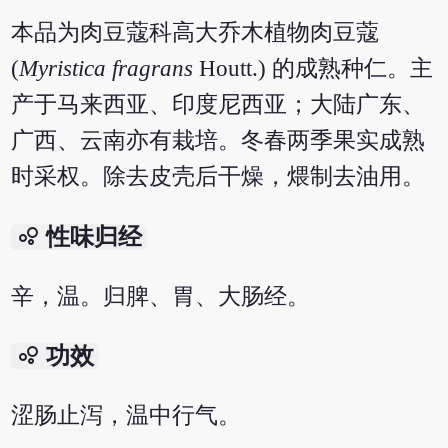
本品为肉豆蔻科高大乔木植物肉豆蔻
(
Myristica fragrans
Houtt.) 的成熟种仁。主
产于马来西亚、印度尼西亚；大陆广东、
广西、云南亦有栽培。冬春两季果实成熟
时采权。除去皮壳后干燥，煨制去油用。
bubble_chart
性味归经
辛，温。归脾、胃、大肠经。
bubble_chart
功效
涩肠止泻，温中行气。