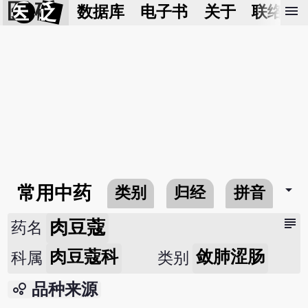
医 砭
menu
数据库
电子书
关于
联络我
arrow_drop_down
常用中药
类别
归经
拼音
subject
肉豆蔻
药名
肉豆蔻科
敛肺涩肠
科属
类别
bubble_chart
品种来源