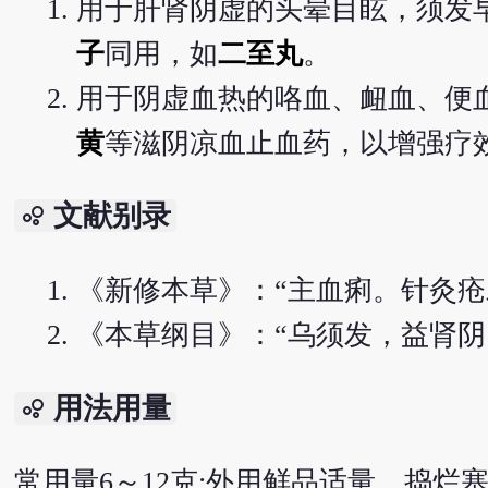
用于肝肾阴虚的头晕目眩，须发
子
同用，如
二至丸
。
用于阴虚血热的咯血、衄血、便
黄
等滋阴凉血止血药，以增强疗
文献别录
bubble_chart
《新修本草》：“主血痢。针灸
《本草纲目》：“乌须发，益肾阴
用法用量
bubble_chart
常用量6～12克;外用鲜品适量，捣烂