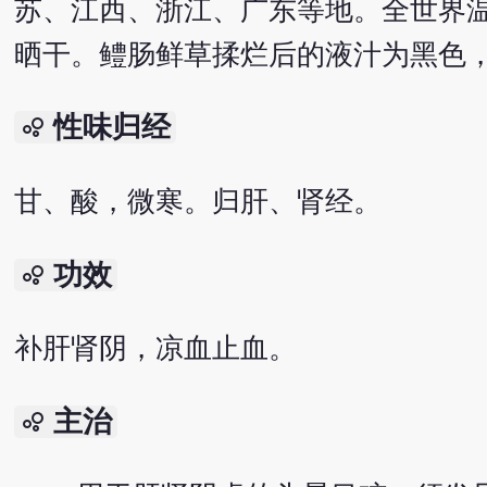
苏、江西、浙江、广东等地。全世界
晒干。鳢肠鲜草揉烂后的液汁为黑色
性味归经
bubble_chart
甘、酸，微寒。归肝、肾经。
功效
bubble_chart
补肝肾阴，凉血止血。
主治
bubble_chart