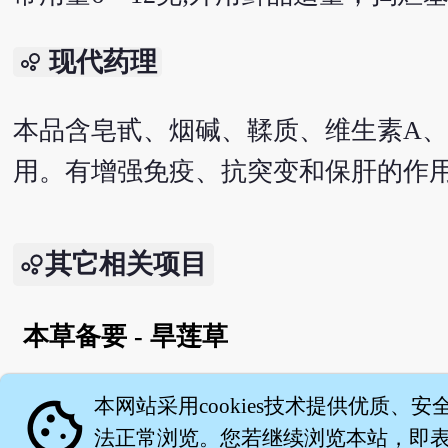
现代药理
bubble_chart
本品含皂甙、烟碱、鞣质、维生素A
用。有增强免疫、抗突变和保肝的作
其它相关项目
本草备要 - 旱莲草
English version
cookie
本网站采用cookies技术提供优质、安
法正常浏览。您若继续浏览本站，即表示