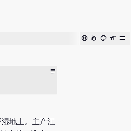
language
bug_report
color_lens
format_size
menu
subject
野湿地上。主产江