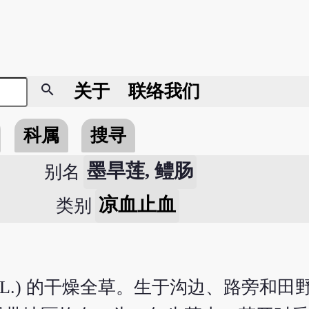
search
关于
联络我们
科属
搜寻
墨旱莲, 鳢肠
别名
凉血止血
类别
L.) 的干燥全草。生于沟边、路旁和田