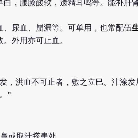
早白，腰膝酸软，遗精耳鸣等。能补肝
血、尿血、崩漏等。可单用，也常配伍
效。外用亦可止血。
疮发，洪血不可止者，敷之立巳。汁涂发
。”
塞鼻或取汁搽患处。