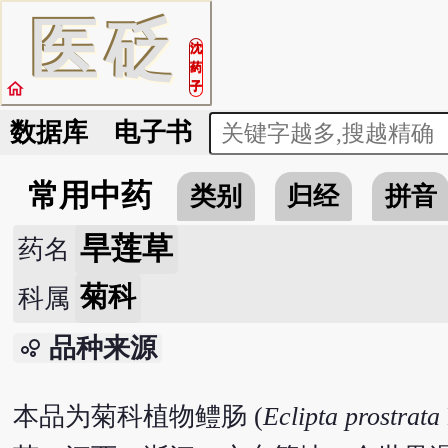
医
砭
沈
药
home
子
数据库
电子书
常用中药
类别
归经
拼音
旱莲草
药名
菊科
科属
品种来源
bubble_chart
本品为菊科植物鳢肠 (
Eclipta prostrata