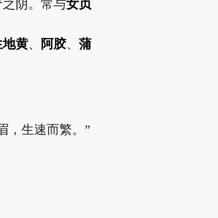
肾之阴。常与
女贞
生地黄
、
阿胶
、
蒲
眉，生速而繁。”