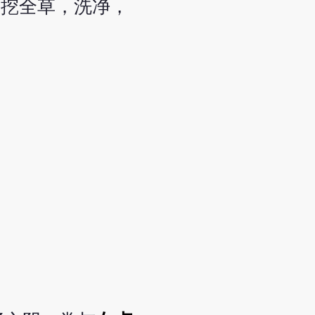
采挖全草，洗净，