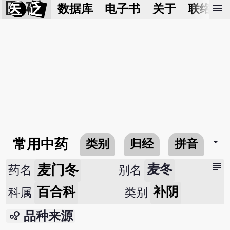
医 砭
menu
数据库
电子书
关于
联络我
arrow_drop_down
常用中药
类别
归经
拼音
subject
麦门冬
麦冬
药名
别名
百合科
补阴
科属
类别
bubble_chart
品种来源