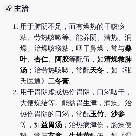
bubble_chart
主治
用于肺阴不足，而有燥热的干咳痰
粘、劳热咳嗽等。能养阴、清热、润
燥。治燥咳痰粘，咽干鼻燥，常与
桑
叶
、
杏仁
、
阿胶
等配伍，如
清燥救肺
汤
；治劳热咳嗽，常配
天冬
，如《张
氏医通》
二冬膏
。
用于胃阴虚或热伤胃阴，口渴咽干，
大便燥结等。能益胃生津，润燥。治
热伤胃阴的口渴，常配
玉竹
、
沙参
等，如
益胃汤
；治热病津伤，肠燥便
秘，常与
玄参
、
生地黄
配伍，如《温