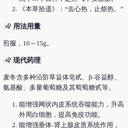
《本草拾遗》：“去心热，止烦热。”
bubble_chart
用法用量
煎服，10～15g。
bubble_chart
现代药理
麦冬含多种沿阶草甾体皂甙、β-谷甾醇、
氨基酸、多量葡萄糖及其萄萄糖甙等。
能增强网状内皮系统吞噬能力，升高
外周白细胞，提高免疫功能。
能增强垂体-肾上腺皮质系统作用，