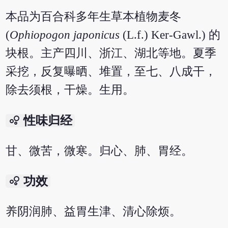
本品为百合科多年生草本植物麦冬
(
Ophiopogon japonicus
(L.f.) Ker-Gawl.) 的
块根。主产四川、浙江、湖北等地。夏季
采挖，反复曝晒、堆置，至七、八成干，
除去须根，干燥。生用。
bubble_chart
性味归经
甘、微苦，微寒。归心、肺、胃经。
bubble_chart
功效
养阴润肺、益胃生津、清心除烦。