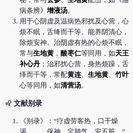
病条辨》
增液汤
。
用于心阴虚及温病热邪扰及心营，心
烦不眠，舌绛而干等。能养阴清心，
除烦安神。治阴虚有热的心烦不眠，
常与
生地黄
，
酸枣仁
等同用，如
天王
补心丹
；治邪扰心营，身热烦躁，舌
绎而干等，常配
黄连
、
生地黄
、
竹叶
心等同用，如
清营汤
。
bubble_chart
文献别录
《别录》：“疗虚劳客热，口干燥
渴，…，保神，定肺气，安五脏。”