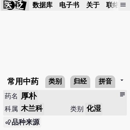
医 砭
menu
数据库
电子书
关于
联络我
arrow_drop_down
常用中药
类别
归经
拼音
subject
厚朴
药名
木兰科
化湿
科属
类别
品种来源