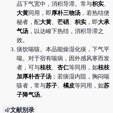
品下气宽中，消积导滞。常与
枳实
、
大黄
同用，即
厚朴三物汤
，若热结便
秘者，配
大黄
、
芒硝
、
枳实
，即
大承
气汤
，以达峻下热结，消积导滞之
效。
痰饮喘咳。本品能燥湿化痰，下气平
喘。对于宿有喘病，因外感风寒而发
者，可与
桂枝
、
杏仁
等同用，如
桂枝
加厚朴杏子汤
；若痰湿内阻，胸闷喘
咳者，常与
苏子
、
橘皮
等同用，如
苏
子降气汤
。
文献别录