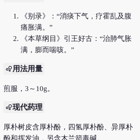
《别录》：“消痰下气，疗霍乱及腹
痛胀满。”
《本草纲目》引王好古：“治肺气胀
满，膨而喘咳。”
用法用量
煎服，3～10g。
现代药理
厚朴树皮含厚朴酚，四氢厚朴酚、异厚朴
酚和挥发油，另含木兰箭毒碱。