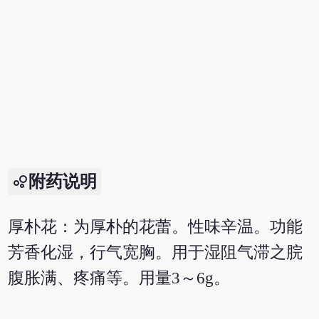
附药说明
厚朴花：为厚朴的花蕾。性味辛温。功能
芳香化湿，行气宽胸。用于湿阻气滞之脘
腹胀满、疼痛等。用量3～6g。