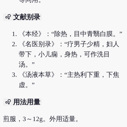
bubble_chart
文献别录
《本经》：“除热，目中青翳白膜。”
《名医别录》：“疗男子少精，妇人
带下，小儿痫，身热，可作洗目
汤。”
《汤液本草》：“主热利下重，下焦
虚。”
bubble_chart
用法用量
煎服，3～12g。外用适量。