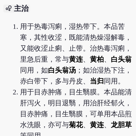
bubble_chart
主治
用于热毒泻痢，湿热带下。本品苦
寒，其性收涩，既能清热燥湿解毒，
又能收涩止痢、止带。治热毒泻痢，
里急后重，常与
黄连
、
黄柏
、
白头翁
同用，如
白头翁汤
；如治湿热下注，
赤白带下，多与丹皮、
当归
同用。
用于目赤肿痛，目生翳膜。本品能清
肝泻火，明目退翳，用治肝经郁火，
目赤肿痛，目生翳膜，可单用本品煎
水洗眼，亦可与
菊花
、
黄连
、
龙胆草
等同用。