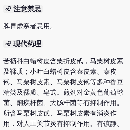
bubble_chart
注意禁忌
脾胃虚寒者忌用。
bubble_chart
现代药理
苦枥科白蜡树皮含栗折皮甙，马栗树皮素
及鞣质；小叶白蜡树皮含秦皮素、秦皮
甙、马栗树皮素、马栗树皮甙等多种香豆
精类及鞣质、皂甙。煎剂对金黄色葡萄球
菌、痢疾杆菌、大肠杆菌等有抑制作用。
所含马栗树皮甙、马栗树皮素有消炎作
用，对人工关节炎有抑制作用。有镇静、