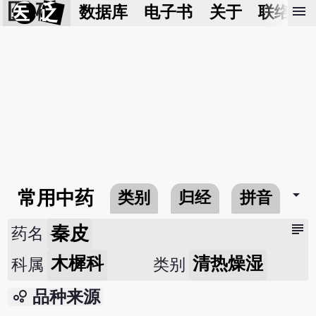
医 砭
menu
数据库
电子书
关于
联络我
arrow_drop_down
常用中药
类别
归经
拼音
subject
秦皮
药名
木樨科
清热燥湿
科属
类别
bubble_chart
品种来源