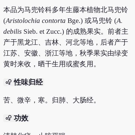
本品为马兜铃科多年生藤本植物北马兜铃
(
Aristolochia contorta
Bge.) 或马兜铃 (
A.
debilis
Sieb. et Zucc.) 的成熟果实。前者主
产于黑龙江、吉林、河北等地，后者产于
江苏、安徽、浙江等地，秋季果实由绿变
黄时来收，晒干生用或蜜炙用。
bubble_chart
性味归经
苦、微辛，寒。归肺、大肠经。
bubble_chart
功效