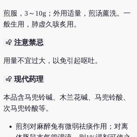
煎服，3～10g；外用适量，煎汤薰洗。一
般生用，肺虚久咳炙用。
bubble_chart
注意禁忌
用量不宜过大，以免引起呕吐。
bubble_chart
现代药理
本品含马兜铃碱、木兰花碱、马兜铃酸、
次马兜铃酸等。
煎剂对麻醉兔有微弱祛痰作用；对离