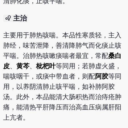
清肺化痰，止咳平喘。
bubble_chart
主治
主要用于肺热咳喘。本品性寒质轻，主入
肺经，味苦泄降，善清降肺气而化痰止咳
平喘。治肺热咳嗽痰喘者最宜，常配
桑白
皮
、
黄芩
、
枇杷叶
等同用；若肺虚火盛，
喘咳咽干，或痰中带血者，则配
阿胶
等同
用，以养阴清肺止咳平喘，如补肺阿胶
汤。此外，本品能清大肠积热而治痔疮肿
痛，能清热平肝降压而治高血压病属肝阳
上亢者。