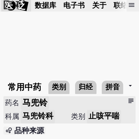
医 砭
menu
数据库
电子书
关于
联络我
arrow_drop_down
常用中药
类别
归经
拼音
subject
马兜铃
药名
马兜铃科
止咳平喘
科属
类别
bubble_chart
品种来源