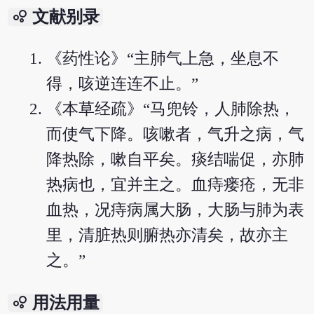
bubble_chart
文献别录
《药性论》“主肺气上急，坐息不
得，咳逆连连不止。”
《本草经疏》“马兜铃，人肺除热，
而使气下降。咳嗽者，气升之病，气
降热除，嗽自平矣。痰结喘促，亦肺
热病也，宜并主之。血痔瘘疮，无非
血热，况痔病属大肠，大肠与肺为表
里，清脏热则腑热亦清矣，故亦主
之。”
bubble_chart
用法用量