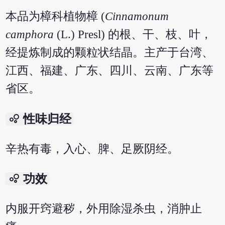
本品为樟科植物樟 (
Cinnamonum
camphora
(L.) Presl) 的根、干、枝、叶，
经提炼制成的颗粒状结晶。主产于台湾、
江西、福建、广东、四川、云南、广东等
省区。
bubble_chart
性味归经
辛热有毒，入心、脾、足厥阴经。
bubble_chart
功效
内服开窍避秽，外用除湿杀虫，消肿止