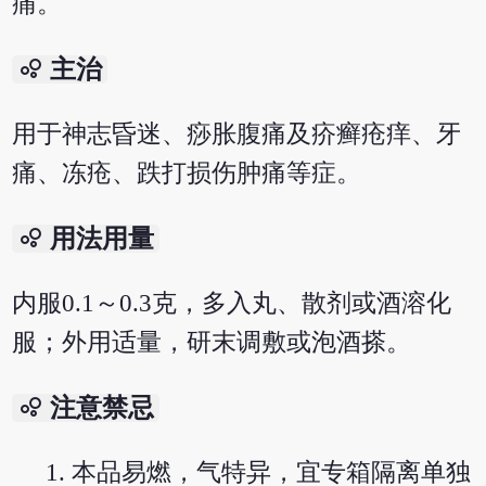
痛。
bubble_chart
主治
用于神志昏迷、痧胀腹痛及疥癣疮痒、牙
痛、冻疮、跌打损伤肿痛等症。
bubble_chart
用法用量
内服0.1～0.3克，多入丸、散剂或酒溶化
服；外用适量，研末调敷或泡酒搽。
bubble_chart
注意禁忌
本品易燃，气特异，宜专箱隔离单独