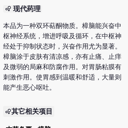
bubble_chart
现代药理
本品为一种双环萜酮物质。樟脑能兴奋中
枢神经系统，增进呼吸及循环，在中枢神
经处于抑制状态时，兴奋作用尤为显著。
樟脑涂于皮肤有清凉感，亦有止痛、止痒
及微弱的局麻和防腐作用。对胃肠粘膜有
刺激作用。使胃感到温暖和舒适，大量则
能产生恶心呕吐。
其它相关项目