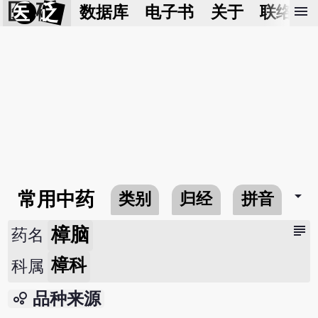
医 砭
menu
数据库
电子书
关于
联络我
arrow_drop_down
常用中药
类别
归经
拼音
subject
樟脑
药名
樟科
科属
bubble_chart
品种来源