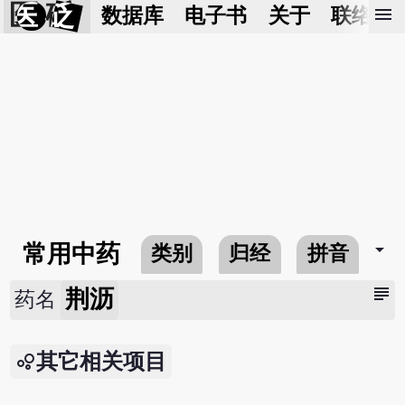
医 砭
menu
数据库
电子书
关于
联络我
arrow_drop_down
常用中药
类别
归经
拼音
subject
荆沥
药名
其它相关项目