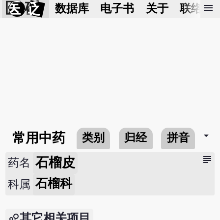
医 砭
menu
数据库
电子书
关于
联络我
arrow_drop_down
常用中药
类别
归经
拼音
subject
石榴皮
药名
石榴科
科属
其它相关项目