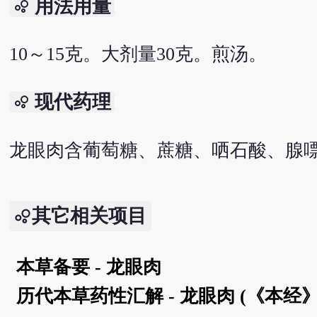
用法用量
bubble_chart
10～15克。大剂量30克。煎汤。
现代药理
bubble_chart
龙眼肉含葡萄糖、蔗糖、哂石酸、腺
其它相关项目
本草备要 - 龙眼肉
历代本草药性汇解 - 龙眼肉 (《本经》