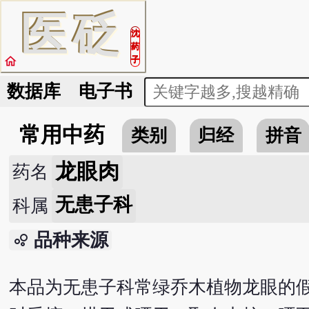
医
砭
沈
药
home
子
数据库
电子书
常用中药
类别
归经
拼音
龙眼肉
药名
无患子科
科属
品种来源
bubble_chart
本品为无患子科常绿乔木植物龙眼的