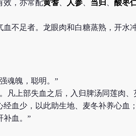
有效，亦常配
黄耆
、
人参
、
当归
、
酸枣
气血不足者。龙眼肉和白糖蒸熟，开水
强魂魄，聪明。”
血。凡上部失血之后，入归脾汤同莲肉、
心经血少，以此助生地、麦冬补养心血
肝补血。”