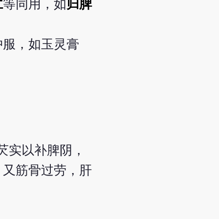
仁
等同用，如
归脾
冲服，如玉灵膏
芡实以补脾阴，
；又筋骨过劳，肝