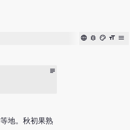
language
bug_report
color_lens
format_size
menu
subject
西等地。秋初果熟