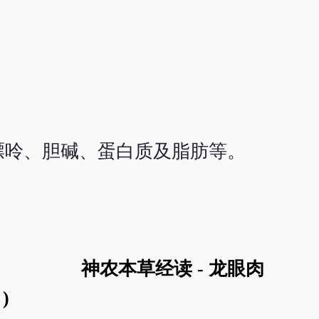
嘌呤、胆碱、蛋白质及脂肪等。
神农本草经读 - 龙眼肉
)