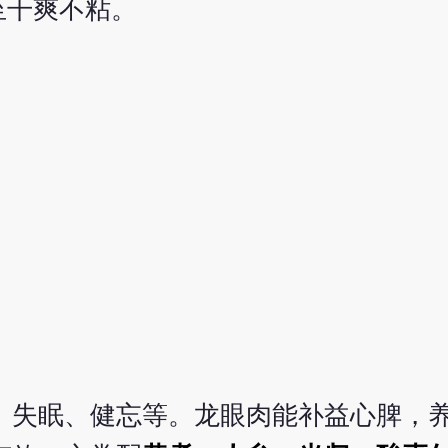
至干爽不粘。
、失眠、健忘等。龙眼肉能补益心脾，