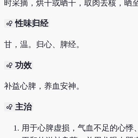
时采摘，烘干或晒干，取肉去核，晒
性味归经
bubble_chart
甘，温。归心、脾经。
功效
bubble_chart
补益心脾，养血安神。
主治
bubble_chart
用于心脾虚损，气血不足的心悸