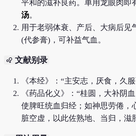
平和的滋补良药。单用龙眼肉即
汤
。
用于老弱体衰、产后、大病后见
(代参膏)，可补益气血。
文献别录
bubble_chart
《本经》：“主安志，厌食，久服
《药品化义》：“桂圆，大补阴
使脾旺统血归经；如神思劳倦，
脏空虚，以此佐熟地、当归，滋