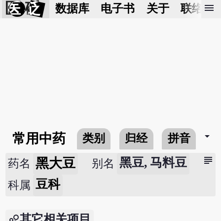
医 砭
menu
数据库
电子书
关于
联络我
arrow_drop_down
常用中药
类别
归经
拼音
subject
黑大豆
黑豆, 马料豆
药名
别名
豆科
科属
其它相关项目