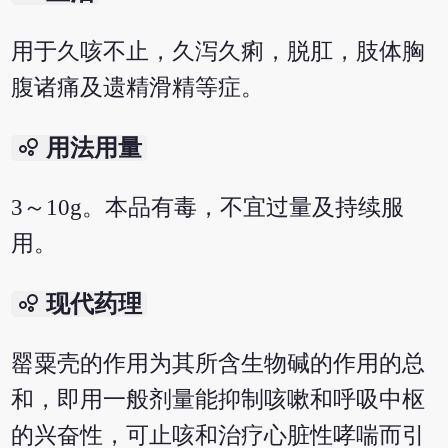
用于久咳不止，久泻久痢，脱肛，肢体胸
腹诸痛及遗精滑精等症。
bubble_chart
用法用量
3～10g。本品有毒，不宜过量及持续服
用。
bubble_chart
现代药理
罂粟壳的作用为其所含生物碱的作用的总
和，即用一般剂量能抑制咳嗽和呼吸中枢
的兴奋性，可止咳和治疗心脏性哮喘而引