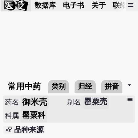
医 砭
menu
数据库
电子书
关于
联络我
arrow_drop_down
常用中药
类别
归经
拼音
subject
御米壳
罂粟壳
药名
别名
罂粟科
科属
bubble_chart
品种来源