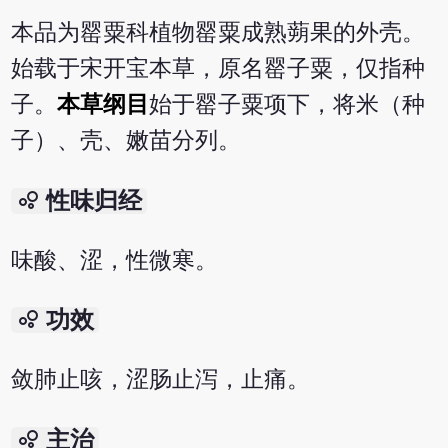
本品为罂粟科植物罂粟成熟蒴果的外壳。
始载于宋开宝本草，原名罂子粟，仅指种
子。
本草纲目
始于罂子粟项下，将米（种
子）、壳、嫩苗分列。
bubble_chart
性味归经
味酸、涩，性微寒。
bubble_chart
功效
敛肺止咳，涩肠止泻，止痛。
bubble_chart
主治