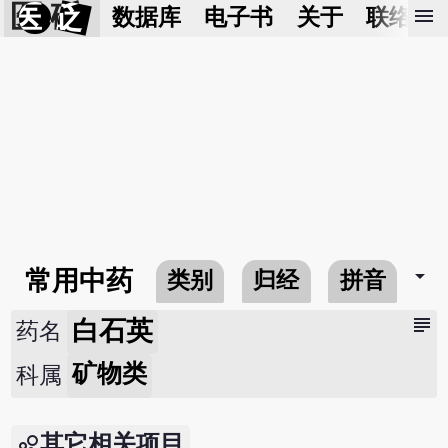
医 砭
menu
数据库
电子书
关于
联络我
arrow_drop_down
常用中药
类别
归经
拼音
subject
白石英
药名
矿物类
科属
其它相关项目