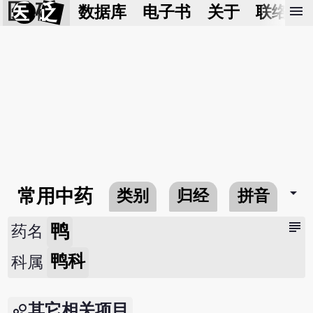
医 砭
menu
数据库
电子书
关于
联络我
arrow_drop_down
常用中药
类别
归经
拼音
subject
鸭
药名
鸭科
科属
其它相关项目