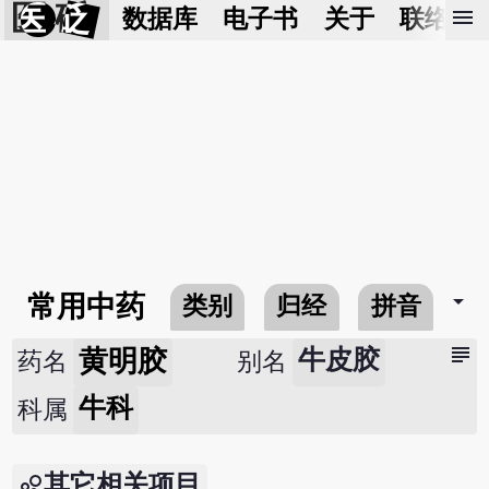
医 砭
menu
数据库
电子书
关于
联络我
arrow_drop_down
常用中药
类别
归经
拼音
subject
黄明胶
牛皮胶
药名
别名
牛科
科属
其它相关项目