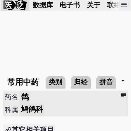
医 砭
menu
数据库
电子书
关于
联络我
arrow_drop_down
常用中药
类别
归经
拼音
subject
鸽
药名
鸠鸽科
科属
其它相关项目