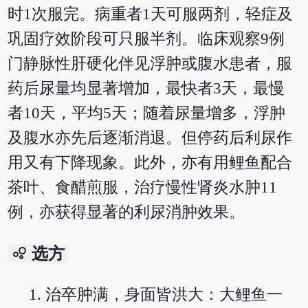
时1次服完。病重者1天可服两剂，轻症及
巩固疗效阶段可只服半剂。临床观察9例
门静脉性肝硬化伴见浮肿或腹水患者，服
药后尿量均显著增加，最快者3天，最慢
者10天，平均5天；随着尿量增多，浮肿
及腹水亦先后逐渐消退。但停药后利尿作
用又有下降现象。此外，亦有用鲤鱼配合
茶叶、食醋煎服，治疗慢性肾炎水肿11
例，亦获得显著的利尿消肿效果。
bubble_chart
选方
治卒肿满，身面皆洪大：大鲤鱼一