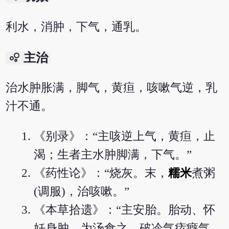
利水，消肿，下气，通乳。
bubble_chart
主治
治水肿胀满，脚气，黄疸，咳嗽气逆，乳
汁不通。
《别录》：“主咳逆上气，黄疸，止
渴；生者主水肿脚满，下气。”
《药性论》：“烧灰。末，
糯米
煮粥
(调服)，治咳嗽。”
《本草拾遗》：“主安胎。胎动、怀
妊身肿，为汤食之。破冷气痃癖气