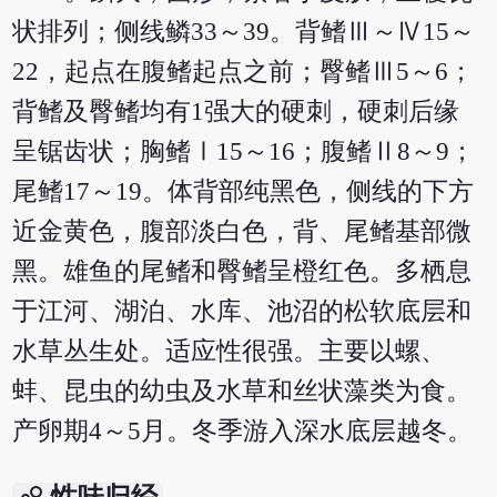
状排列；侧线鳞33～39。背鳍Ⅲ～Ⅳ15～
22，起点在腹鳍起点之前；臀鳍Ⅲ5～6；
背鳍及臀鳍均有1强大的硬刺，硬刺后缘
呈锯齿状；胸鳍Ⅰ15～16；腹鳍Ⅱ8～9；
尾鳍17～19。体背部纯黑色，侧线的下方
近金黄色，腹部淡白色，背、尾鳍基部微
黑。雄鱼的尾鳍和臀鳍呈橙红色。多栖息
于江河、湖泊、水库、池沼的松软底层和
水草丛生处。适应性很强。主要以螺、
蚌、昆虫的幼虫及水草和丝状藻类为食。
产卵期4～5月。冬季游入深水底层越冬。
bubble_chart