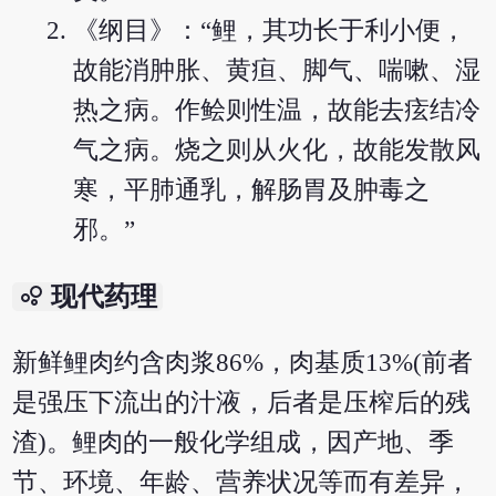
《纲目》：“鲤，其功长于利小便，
故能消肿胀、黄疸、脚气、喘嗽、湿
热之病。作鲙则性温，故能去痃结冷
气之病。烧之则从火化，故能发散风
寒，平肺通乳，解肠胃及肿毒之
邪。”
bubble_chart
现代药理
新鲜鲤肉约含肉浆86%，肉基质13%(前者
是强压下流出的汁液，后者是压榨后的残
渣)。鲤肉的一般化学组成，因产地、季
节、环境、年龄、营养状况等而有差异，