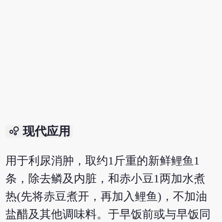
bubble_chart
现代应用
用于利尿消肿，取约1斤重的新鲜鲤鱼1
条，除去鳞及内脏，和赤小豆1两加水煮
热(先将赤豆煮开，再加入鲤鱼)，不加油
盐醋及其他调味料。于早饭前或与早饭同