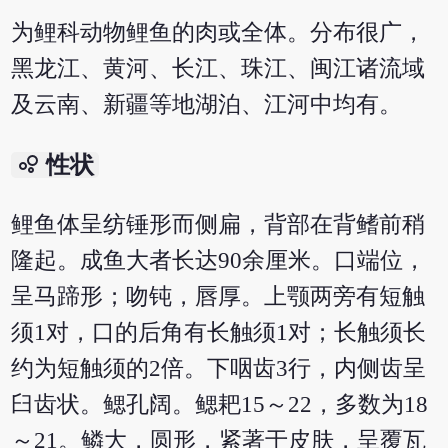
为鲤科动物鲤鱼的肉或全体。分布很广，
黑龙江、黄河、长江、珠江、闽江诸流域
及云南、新疆等地湖泊、江河中均有。
bubble_chart
性状
鲤鱼体呈纺锤形而侧扁，背部在背鳍前稍
隆起。成鱼大者长达90余厘米。口端位，
呈马蹄形；吻钝，唇厚。上颚两旁有短触
须1对，口的后角有长触须1对；长触须长
约为短触须的2倍。下咽齿3行，内侧齿呈
臼齿状。鳃孔阔。鳃耙15～22，多数为18
～21。鳞大，圆形，紧著于皮肤，呈覆瓦