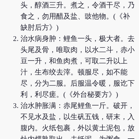
头，醇酒三升。煮之，令酒干尽，乃
食之，勿用醋及盐、豉他物。(《补
缺肘后方》)
治水病身肿：鲤鱼一头，极大者。去
头尾及骨，唯取肉，以水二斗，赤小
豆一升，和鱼肉煮，可取二升以上
汁，生布绞去滓。顿服尽，如不能
尽，分为二服。后服温令暖，服讫下
利，利尽瘥。(《外台秘要方》)
治水肿胀满：赤尾鲤鱼一斤。破开，
不见水及盐，以生矾五钱，研末，入
腹内。火纸包裹，外以黄土泥包，放