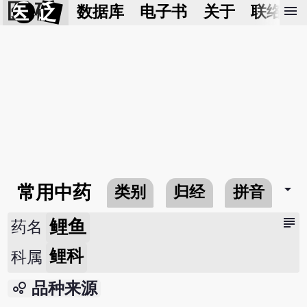
医 砭
menu
数据库
电子书
关于
联络我
arrow_drop_down
常用中药
类别
归经
拼音
subject
鲤鱼
药名
鲤科
科属
bubble_chart
品种来源