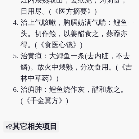
灶内煨熟取出，去纸泥，为粥食，一
日用尽。(《医方摘要》)
治上气咳嗽，胸膈妨满气喘：鲤鱼一
头。切作鲙，以姜醋食之，蒜虀亦
得。(《食医心镜》)
治黄疸：大鲤鱼一条(去内脏，不去
鳞)。放火中煨熟，分次食用。(《吉
林中草药》)
治痈肿：鲤鱼烧作灰，醋和敷之。
(《千金翼方》)
其它相关项目