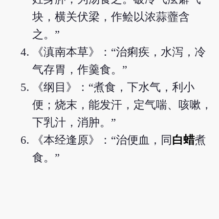
块，横关伏梁，作鲙以浓蒜虀含
之。”
《滇南本草》：“治痢疾，水泻，冷
气存胃，作羹食。”
《纲目》：“煮食，下水气，利小
便；烧末，能发汗，定气喘、咳嗽，
下乳汁，消肿。”
《本经逢原》：“治便血，同
白蜡
煮
食。”