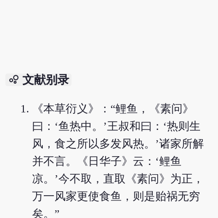
bubble_chart
文献别录
《本草衍义》：“鲤鱼，《素问》
曰：‘鱼热中。’王叔和曰：‘热则生
风，食之所以多发风热。’诸家所解
并不言。《日华子》云：‘鲤鱼
凉。’今不取，直取《素问》为正，
万一风家更使食鱼，则是贻祸无穷
矣。”