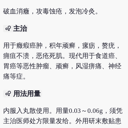
破血消癓，攻毒蚀疮，发泡冷灸。
bubble_chart
主治
用于癥瘕癌肿，积年顽癣，瘰疬，赘疣，
痈疽不溃，恶疮死肌。现代用于食道癌、
胃癌等恶性肿瘤、顽癣，风湿痹痛、神经
痛等症。
bubble_chart
用法用量
内服入丸散使用。用量0.03～0.06g，须凭
主治医师处方限量发给。外用研末敷贴患