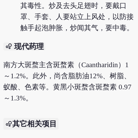
其毒性。炒及去头足翅时，要戴口
罩、手套、人要站立上风处，以防接
触手起泡肿胀，炒闻其气，要中毒。
bubble_chart
现代药理
南方大斑蝥主含斑蝥素（Caantharidin）1
～1.2%。此外，尚含脂肪油12%、树脂、
蚁酸、色素等。黄黑小斑蝥含斑蝥素 0.97
～1.3%。
其它相关项目