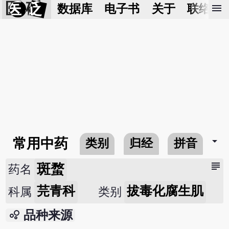
医 砭
menu
数据库
电子书
关于
联络我
arrow_drop_down
常用中药
类别
归经
拼音
subject
斑蝥
药名
芫青科
拔毒化腐生肌
科属
类别
bubble_chart
品种来源