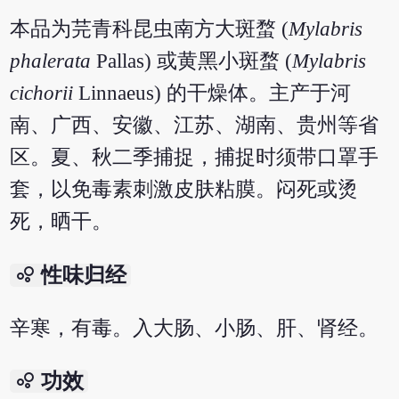
本品为芫青科昆虫南方大斑蝥 (
Mylabris
phalerata
Pallas) 或黄黑小斑蝥 (
Mylabris
cichorii
Linnaeus) 的干燥体。主产于河
南、广西、安徽、江苏、湖南、贵州等省
区。夏、秋二季捕捉，捕捉时须带口罩手
套，以免毒素刺激皮肤粘膜。闷死或烫
死，晒干。
bubble_chart
性味归经
辛寒，有毒。入大肠、小肠、肝、肾经。
bubble_chart
功效