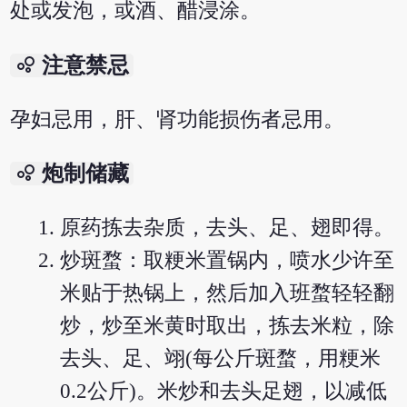
处或发泡，或酒、醋浸涂。
bubble_chart
注意禁忌
孕妇忌用，肝、肾功能损伤者忌用。
bubble_chart
炮制储藏
原药拣去杂质，去头、足、翅即得。
炒斑蝥：取粳米置锅内，喷水少许至
米贴于热锅上，然后加入班蝥轻轻翻
炒，炒至米黄时取出，拣去米粒，除
去头、足、翊(每公斤斑蝥，用粳米
0.2公斤)。米炒和去头足翅，以减低